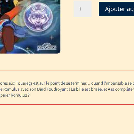
quantité
Ajouter au
de
EPREUVE
DE
ROMULUS
-
MARBLEGEN
res aux Touaregs est sur le point de se terminer… quand l’impensable se pr
e Romulus avec son Dard Foudroyant ! La bille est brisée, et Asa complèt
éparer Romulus ?