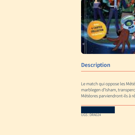
Description
Le match qui oppose les Météo
marblegen d’Isham, transperc
Météores parviendront-ils à r
Download Catalog
UGS :
DRA024