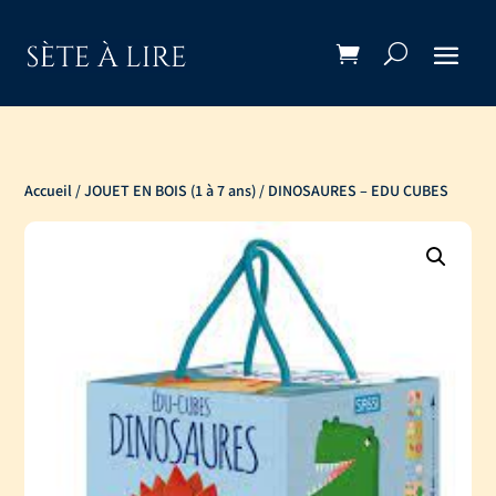
Accueil
/
JOUET EN BOIS (1 à 7 ans)
/ DINOSAURES – EDU CUBES