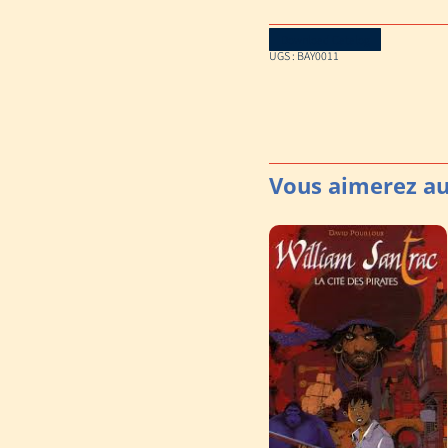
Download Catalog
UGS :
BAY0011