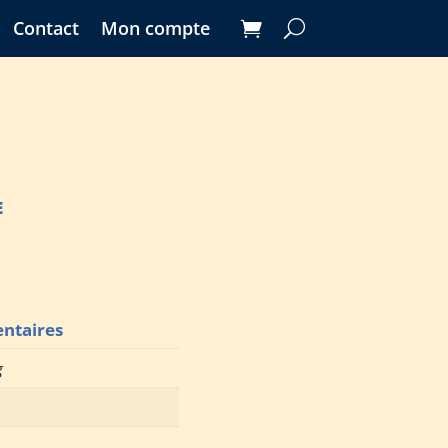
Contact
Mon compte
E
ntaires
g
D