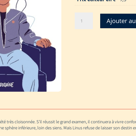
quantité
Ajouter au
de
DESTIN
DE
LINUS
HOPPE
té très cloisonnée. S’il réussit le grand examen, il continuera à vivre confo
ne sphère inférieure, loin des siens. Mais Linus refuse de laisser son destin 