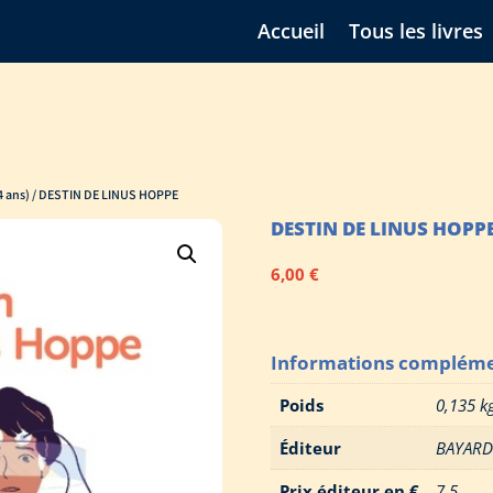
Accueil
Tous les livres
 ans)
/ DESTIN DE LINUS HOPPE
DESTIN DE LINUS HOPP
6,00
€
Informations compléme
Poids
0,135 k
Éditeur
BAYAR
Prix éditeur en €
7,5