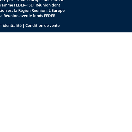
gramme FEDER-FSE+ Réunion dont
stion est la Région Réunion. L’Europe
La Réunion avec le fonds FEDER
nfidentialité
|
Condition de vente