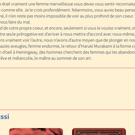
use était vraiment une femme merveilleuse vous devez vous sentir reconnais
 comme elle. Je le crois profondément. Néanmoins, vous aurez beau pens
é, il n’en reste pas moins impossible de voir au plus profond de son coeur. 
vous faire du mal.
 de votre propre coeur, et encore, seulement si vous le voulez vraiment, et si
otre seule prérogative est d’arriver à nous mettre d’accord avec nous-mêm
ns vraiment voir l’autre, nous n’avons d’autre moyen que de plonger en n
Saules aveugles, femme endormie, le retour d’Haruki Murakami à la forme c
n d’oeil à Hemingway, des hommes cherchent des femmes qui les abandonne
, rêve et mélancolie, le maître au sommet de son art.