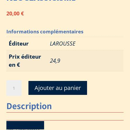
20,00
€
Informations complémentaires
Éditeur
LAROUSSE
Prix éditeur
24,9
en €
quantité
Ajouter au panier
de
DE
Description
WATTEAU
A
FRAGONARD
-
Download Catalog
XVIIIe