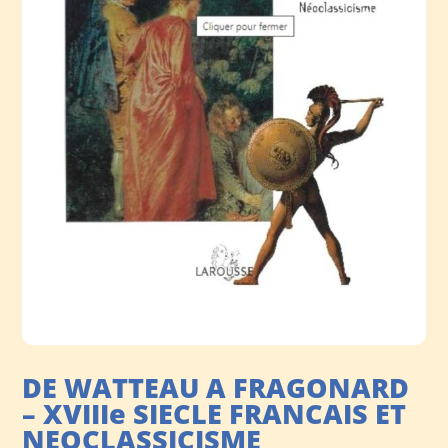
DE WATTEAU A FRAGONARD
– XVIIIe SIECLE FRANCAIS ET
NEOCLASSICISME