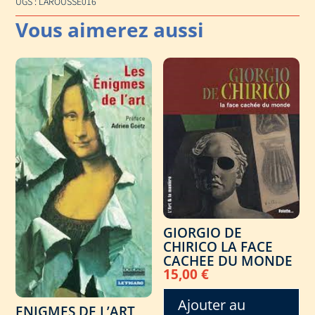
UGS :
LAROUSSE016
SIECLE
FRANCAIS
ET
NEOCLASSICISME
GIORGIO DE
CHIRICO LA FACE
CACHEE DU MONDE
15,00
€
Ajouter au
ENIGMES DE L’ART