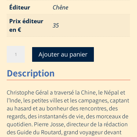
Éditeur
Chêne
Prix éditeur
35
en €
quantité
Ajouter au panier
de
DE
Description
LA
CHINE
A
Christophe Géral a traversé la Chine, le Népal et
L
INDE
l’Inde, les petites villes et les campagnes, captant
au hasard et au bonheur des rencontres, des
regards, des instantanés de vie, des morceaux de
quotidien. Pierre Josse, directeur de la rédaction
des Guide du Routard, grand voyageur devant