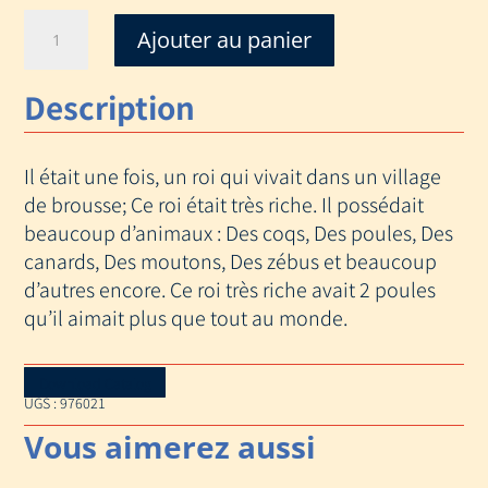
quantité
Ajouter au panier
de
COQ
Description
DU
ROI
OU
Il était une fois, un roi qui vivait dans un village
LE
MONSTRE
de brousse; Ce roi était très riche. Il possédait
DEVOREUR
beaucoup d’animaux : Des coqs, Des poules, Des
canards, Des moutons, Des zébus et beaucoup
d’autres encore. Ce roi très riche avait 2 poules
qu’il aimait plus que tout au monde.
Download Catalog
UGS :
976021