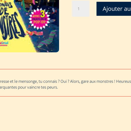
quantité
Ajouter au
de
CONTES
DE
MONSTRES
paresse et le mensonge, tu connais ? Oui ? Alors, gare aux monstres ! Heure
arquantes pour vaincre tes peurs.