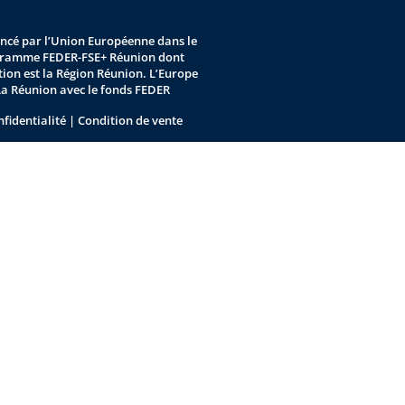
nancé par l’Union Européenne dans le
gramme FEDER-FSE+ Réunion dont
stion est la Région Réunion. L’Europe
La Réunion avec le fonds FEDER
nfidentialité
|
Condition de vente