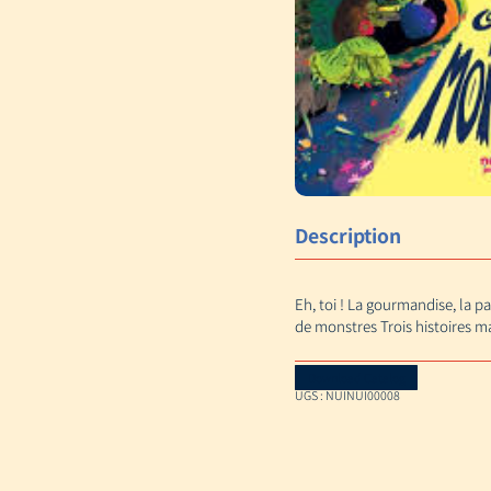
Description
Eh, toi ! La gourmandise, la 
de monstres Trois histoires m
Download Catalog
UGS :
NUINUI00008