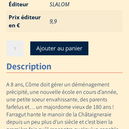
Éditeur
SLALOM
Prix éditeur
9,9
en €
quantité
Ajouter au panier
de
COME
Description
ET
LE
FANTOME
A 8 ans, Côme doit gérer un déménagement
précipité, une nouvelle école en cours d’année,
une petite soeur envahissante, des parents
farfelus et… un majordome vieux de 180 ans !
Farragut hante le manoir de la Châtaigneraie
depuis un peu plus d’un siècle et c’est bien la