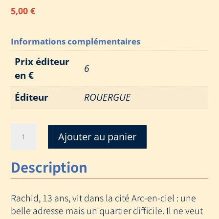
5,00
€
Informations complémentaires
Prix éditeur
6
en €
Éditeur
ROUERGUE
quantité
Ajouter au panier
de
CITE
Description
NIQUE
LE
CIEL
Rachid, 13 ans, vit dans la cité Arc-en-ciel : une
(NOUVELLE
EDITION)
belle adresse mais un quartier difficile. Il ne veut