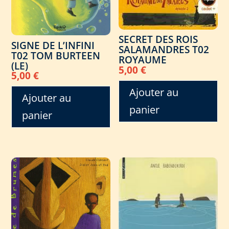
SECRET DES ROIS
SIGNE DE L’INFINI
SALAMANDRES T02
T02 TOM BURTEEN
ROYAUME
(LE)
5,00
€
5,00
€
Ajouter au
Ajouter au
panier
panier