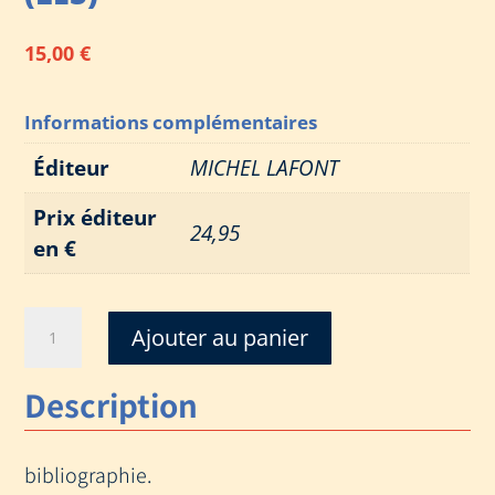
15,00
€
Informations complémentaires
Éditeur
MICHEL LAFONT
Prix éditeur
24,95
en €
quantité
Ajouter au panier
de
CHEMINS
Description
DE
LA
VICTOIRE
bibliographie.
(LES)