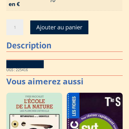
10
en €
quantité
Ajouter au panier
de
CHACUN
Description
CHEZ
SOI
!
Download Catalog
UGS :
225416