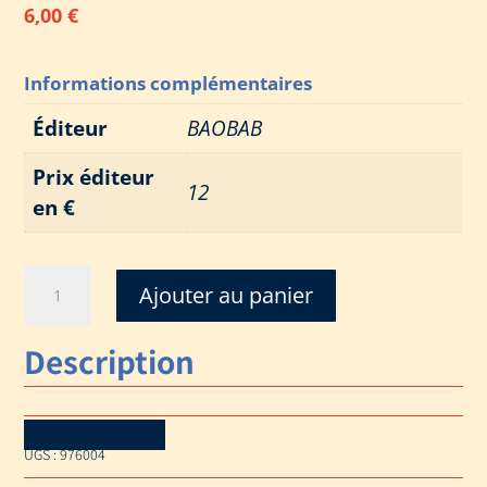
6,00
€
Informations complémentaires
Éditeur
BAOBAB
Prix éditeur
12
en €
quantité
Ajouter au panier
de
CARNET
Description
DE
PLONGEE-
OCEAN
INDIEN
Download Catalog
UGS :
976004