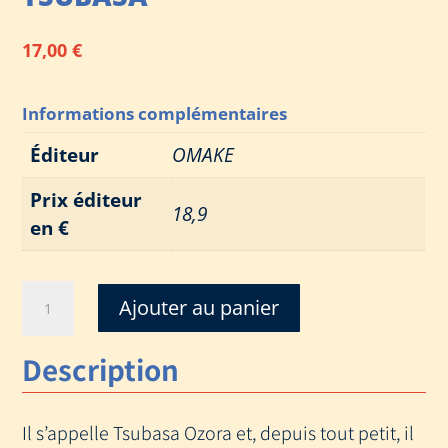
17,00
€
Informations complémentaires
Éditeur
OMAKE
Prix éditeur
18,9
en €
quantité
Ajouter au panier
de
CAPTAIN
Description
TSUBASA
-
COMMENT
Il s’appelle Tsubasa Ozora et, depuis tout petit, il
J