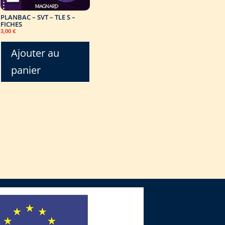
PLANBAC – SVT – TLE S –
FICHES
3,00
€
Ajouter au
panier