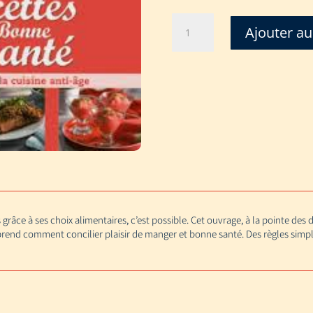
quantité
Ajouter au
de
BONNES
RECETTES
POUR
UNE
BONNE
SANTÉ
-
LES
SECRETS
DE
LA
grâce à ses choix alimentaires, c’est possible. Cet ouvrage, à la pointe des
CUISINE
prend comment concilier plaisir de manger et bonne santé. Des règles simpl
ANTI-
ÂGE