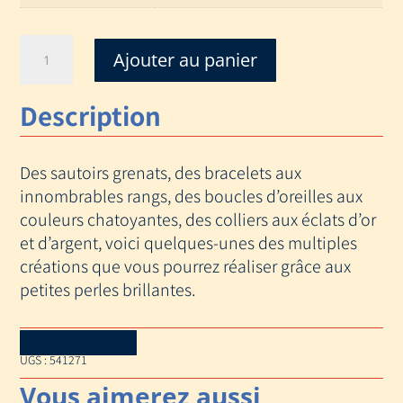
quantité
Ajouter au panier
de
BIJOUX
Description
EN
PERLES
Des sautoirs grenats, des bracelets aux
innombrables rangs, des boucles d’oreilles aux
couleurs chatoyantes, des colliers aux éclats d’or
et d’argent, voici quelques-unes des multiples
créations que vous pourrez réaliser grâce aux
petites perles brillantes.
Download Catalog
UGS :
541271