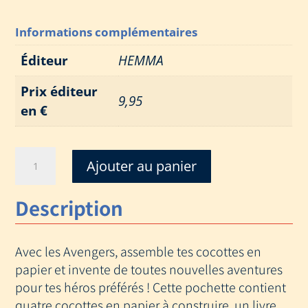
Informations complémentaires
Éditeur
HEMMA
Prix éditeur
9,95
en €
quantité
Ajouter au panier
de
AVENGERS
Description
CHALLENGE
DES
HEROS
Avec les Avengers, assemble tes cocottes en
papier et invente de toutes nouvelles aventures
pour tes héros préférés ! Cette pochette contient
quatre cocottes en papier à construire, un livre