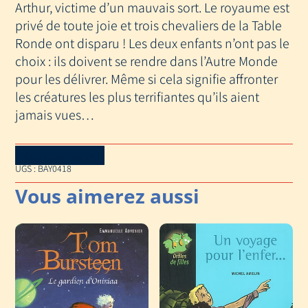
CABANE
Arthur, victime d’un mauvais sort. Le royaume est
MAGIQUE
privé de toute joie et trois chevaliers de la Table
T
Ronde ont disparu ! Les deux enfants n’ont pas le
24
choix : ils doivent se rendre dans l’Autre Monde
pour les délivrer. Même si cela signifie affronter
les créatures les plus terrifiantes qu’ils aient
jamais vues…
Download Catalog
UGS :
BAY0418