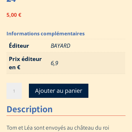
5,00
€
Informations complémentaires
Éditeur
BAYARD
Prix éditeur
6,9
en €
quantité
Ajouter au panier
de
AU
Description
ROYAUME
DU
ROI
Tom et Léa sont envoyés au château du roi
ARTHUR