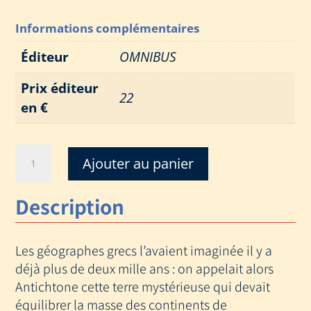
Informations complémentaires
Éditeur
OMNIBUS
Prix éditeur
22
en €
quantité
Ajouter au panier
de
ANTARCTIDE
Description
LE
CONTINENT
QUI
Les géographes grecs l’avaient imaginée il y a
RENDAIT
FOU
déjà plus de deux mille ans : on appelait alors
Antichtone cette terre mystérieuse qui devait
équilibrer la masse des continents de