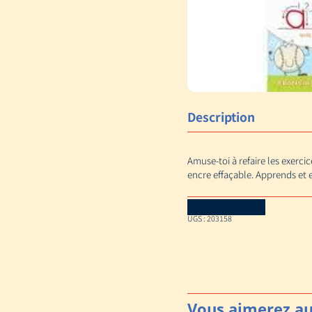
Description
Amuse-toi à refaire les exerci
encre effaçable. Apprends et ex
Download Catalog
UGS :
203158