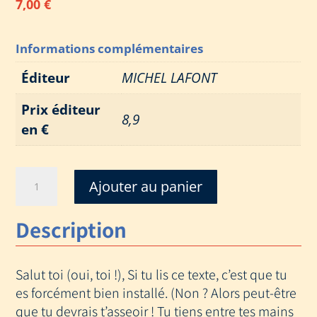
7,00
€
Informations complémentaires
Éditeur
MICHEL LAFONT
Prix éditeur
8,9
en €
quantité
Ajouter au panier
de
ALIENS
Description
ATTAQUENT
Salut toi (oui, toi !), Si tu lis ce texte, c’est que tu
es forcément bien installé. (Non ? Alors peut-être
que tu devrais t’asseoir ! Tu tiens entre tes mains