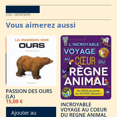
Download Catalog
UGS :
GENIES045
PASSION DES OURS
(LA)
15,00
€
INCROYABLE
VOYAGE AU COEUR
Ajouter au
DU REGNE ANIMAL